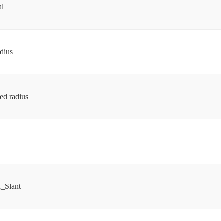
al
adius
ed radius
n_Slant